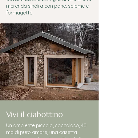
merenda sinóira con pane, salame e
formagetta.
Vivi il ciabottino
Un ambiente piccolo, coccoloso, 40
mq di puro amore, una casetta