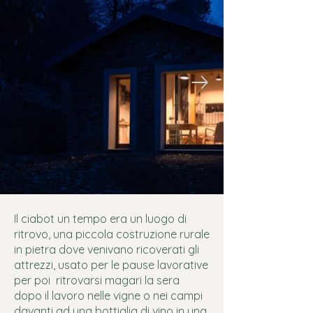
Il ciabot un tempo era un luogo di
ritrovo, una piccola costruzione rurale
in pietra dove venivano ricoverati gli
attrezzi, usato per le pause lavorative
per poi ritrovarsi magari la sera
dopo il lavoro nelle vigne o nei campi
davanti ad una bottiglia di vino in una