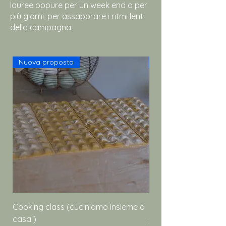
lauree oppure per un week end o per
più giorni, per assaporare i ritmi lenti
della campagna.
Nuova proposta
Nuova proposta
Cooking class (cuciniamo insieme a
Cena con pernotta
casa )
Prezzo
30,00 €