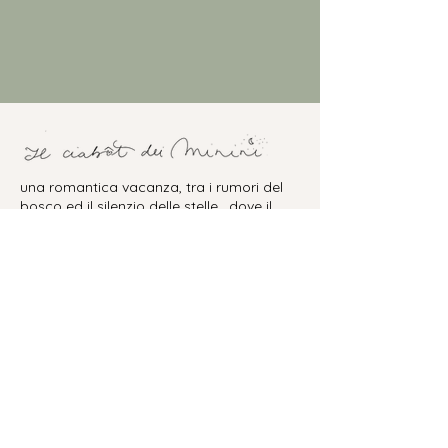
una romantica vacanza, tra i rumori del
bosco ed il silenzio delle stelle, dove il
passato e il presente si incontrano in un
abbraccio di pietre e natura.
Il cottage dei Minini si trova a 10 km
dall’uscita autostradale di Millesimo.
Contattaci per avere più informazioni o
per prenotare.
lapostadiminina@gmail.com
+39 3474272754
Soggiorni