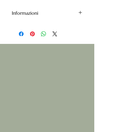
Informazioni
Esperienza disponibile solo nei
Week-end
Non devi portar nulla, penserà a
tutto minina!