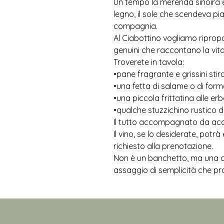
Un tempo la merenda sinoira e
legno, il sole che scendeva p
compagnia.
Al Ciabottino vogliamo riprop
genuini che raccontano la vi
Troverete in tavola:
•pane fragrante e grissini stir
•una fetta di salame o di for
•una piccola frittatina alle erb
•qualche stuzzichino rustico d
Il tutto accompagnato da acqu
Il vino, se lo desiderate, potrà
richiesto alla prenotazione.
Non è un banchetto, ma una c
assaggio di semplicità che pro