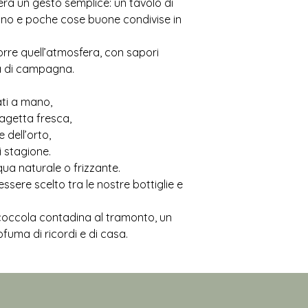
ra un gesto semplice: un tavolo di
iano e poche cose buone condivise in
orre quell’atmosfera, con sapori
ta di campagna.
ati a mano,
magetta fresca,
e dell’orto,
i stagione.
a naturale o frizzante.
 essere scelto tra le nostre bottiglie e
occola contadina al tramonto, un
fuma di ricordi e di casa.