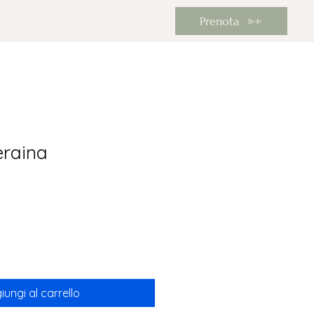
Prenota
eraina
iungi al carrello